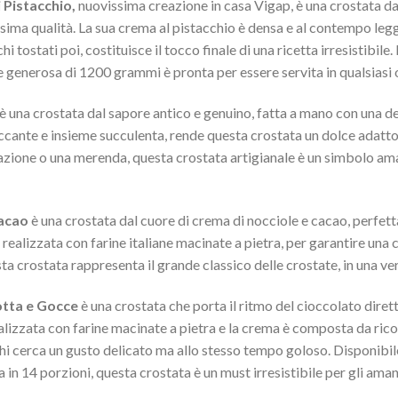
 Pistacchio,
nuovissima creazione in casa Vigap, è una crostata dal
issima qualità. La sua crema al pistacchio è densa e al contempo legge
cchi tostati poi, costituisce il tocco finale di una ricetta irresistibile
e generosa di 1200 grammi è pronta per essere servita in qualsiasi
è una crostata dal sapore antico e genuino, fatta a mano con una de
ccante e insieme succulenta, rende questa crostata un dolce adatt
lazione o una merenda, questa crostata artigianale è un simbolo am
Cacao
è una crostata dal cuore di crema di nocciole e cacao, perfetta 
 realizzata con farine italiane macinate a pietra, per garantire una 
ta crostata rappresenta il grande classico delle crostate, in una ve
otta e Gocce
è una crostata che porta il ritmo del cioccolato diret
ealizzata con farine macinate a pietra e la crema è composta da rico
hi cerca un gusto delicato ma allo stesso tempo goloso. Disponibil
in 14 porzioni, questa crostata è un must irresistibile per gli amant