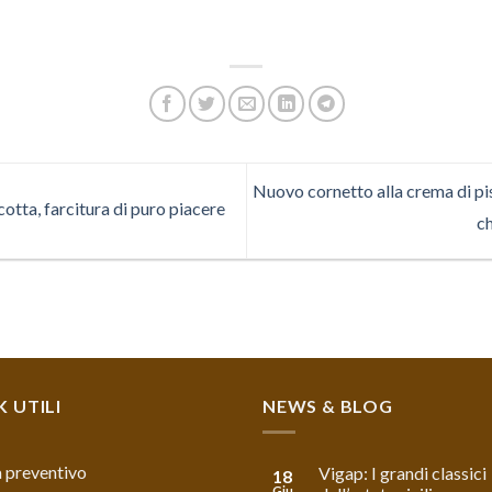
Nuovo cornetto alla crema di pi
cotta, farcitura di puro piacere
ch
K UTILI
NEWS & BLOG
 preventivo
Vigap: I grandi classici
18
Giu