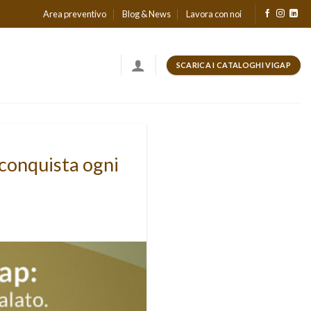
Area preventivo
Blog & News
Lavora con noi
SCARICA I CATALOGHI VIGAP
e conquista ogni