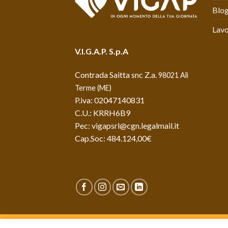
Blo
Lavo
V.I.G.A.P. S.p.A
Contrada Saitta snc Z.a.
98021 Alì
Terme (ME)
P.iva: 02047140831
C.U.: KRRH6B9
Pec: vigapsrl@cgn.legalmail.it
Cap.Soc: 484.124,00€
AREA PREVENTIVO
BLOG & NEWS
LAVORA 