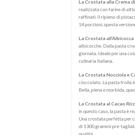
La Crostata alla Crema di
realizzata con farine di alt
raffinati. Il ripieno di pista
14 porzioni, questa version
La Crostata all’Albicocca
albicocche. Dalla pasta cro
giornata. Ideale per una co
culinaria italiana.
La Crostata Nocciola e 
cioccolato. La pasta frolla è
Bella, piena e morbida, ques
La Crostata al Cacao Ric
in questo caso, la pasta è r
Una crostata perfetta per c
di 1300 grammi pre-tagliata 
qualità.