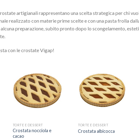
rostate artigianali rappresentano una scelta strategica per chi vuole
onale realizzato con materie prime scelte e con una pasta frolla dal
i alcuna preparazione, subito pronto dopo lo scongelamento, este
te.
usta con le crostate Vigap!
Aggiungi
Aggiungi
alla lista
alla lista
dei
dei
desideri
desideri
TORTE E DESSERT
TORTE E DESSERT
Crostata nocciola e
Crostata albicocca
cacao