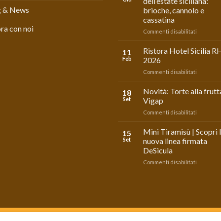
dell’estate siciliana:
g & News
brioche, cannolo e
cassatina
ra con noi
su
Commenti disabilitati
Vigap:
I
Ristora Hotel Sicilia R
11
grandi
Feb
2026
classici
su
Commenti disabilitati
dell’estat
Ristora
siciliana:
Hotel
Novità: Torte alla frutt
brioche,
18
Sicilia
cannolo
Set
Vigap
RHS
e
su
Commenti disabilitati
2026
cassatina
Novità:
Torte
Mini Tiramisù | Scopri 
15
alla
Set
nuova linea firmata
frutta
DeSicula
Vigap
su
Commenti disabilitati
Mini
Tiramisù
|
Scopri
la
nuova
CON NOI
linea