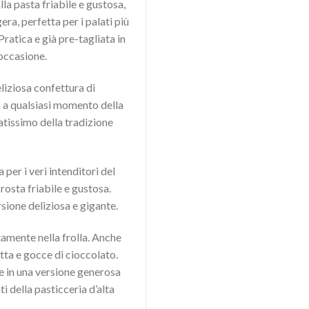
la pasta friabile e gustosa,
ra, perfetta per i palati più
. Pratica e già pre-tagliata in
 occasione.
liziosa confettura di
o a qualsiasi momento della
atissimo della tradizione
per i veri intenditori del
crosta friabile e gustosa.
rsione deliziosa e gigante.
tamente nella frolla. Anche
tta e gocce di cioccolato.
e in una versione generosa
i della pasticceria d’alta