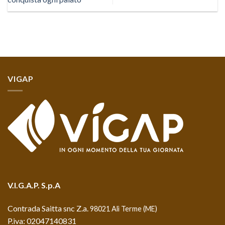
VIGAP
V.I.G.A.P. S.p.A
Contrada Saitta snc Z.a.
98021 Alì Terme (ME)
P.iva: 02047140831