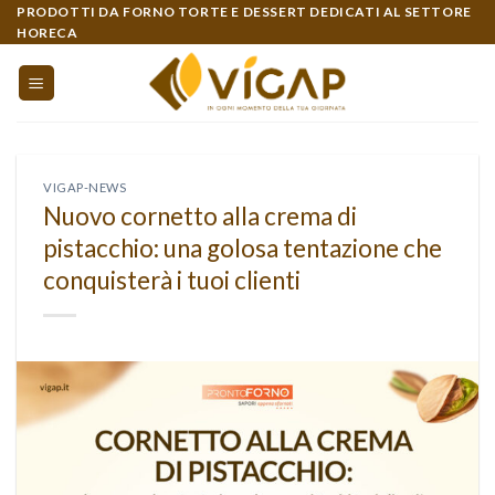
Skip
PRODOTTI DA FORNO TORTE E DESSERT DEDICATI AL SETTORE
HORECA
to
content
VIGAP-NEWS
Nuovo cornetto alla crema di
pistacchio: una golosa tentazione che
conquisterà i tuoi clienti