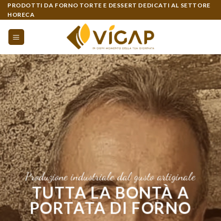
Skip
PRODOTTI DA FORNO TORTE E DESSERT DEDICATI AL SETTORE
HORECA
to
content
Produzione industriale dal gusto artiginale
TUTTA LA BONTÀ A
PORTATA DI FORNO