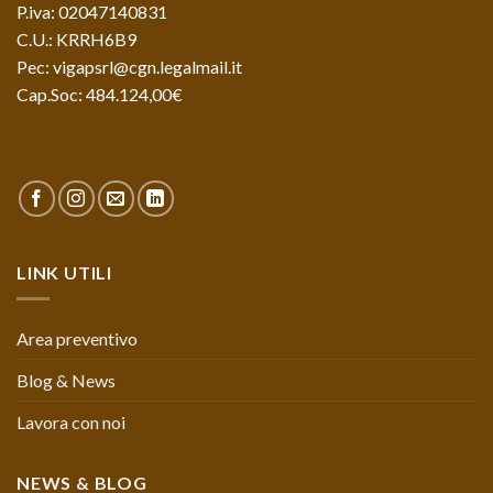
P.iva: 02047140831
C.U.: KRRH6B9
Pec: vigapsrl@cgn.legalmail.it
Cap.Soc: 484.124,00€
LINK UTILI
Area preventivo
Blog & News
Lavora con noi
NEWS & BLOG