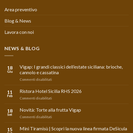
Area preventivo
Blog & News
Lavora con noi
NEWS & BLOG
Vigap: I grandi classici dell’estate siciliana: brioche,
18
Giu
cannolo e cassatina
su
Commenti disabilitati
Vigap:
I
Ristora Hotel Sicilia RHS 2026
11
grandi
Feb
su
Commenti disabilitati
classici
Ristora
dell’estate
Hotel
Novità: Torte alla frutta Vigap
siciliana:
18
Sicilia
Set
brioche,
su
Commenti disabilitati
RHS
cannolo
Novità:
2026
e
Torte
Mini Tiramisù | Scopri la nuova linea firmata DeSicula
15
cassatina
alla