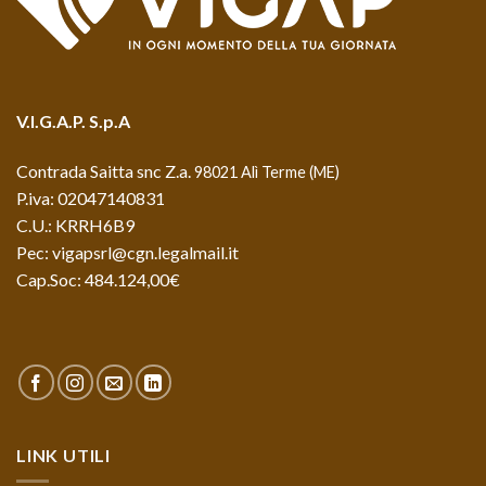
V.I.G.A.P. S.p.A
Contrada Saitta snc Z.a.
98021 Alì Terme (ME)
P.iva: 02047140831
C.U.: KRRH6B9
Pec: vigapsrl@cgn.legalmail.it
Cap.Soc: 484.124,00€
LINK UTILI