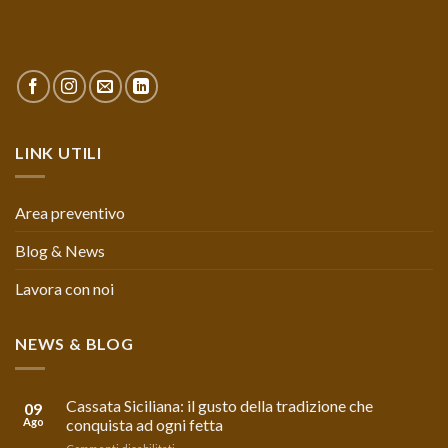
LINK UTILI
Area preventivo
Blog & News
Lavora con noi
NEWS & BLOG
Cassata Siciliana: il gusto della tradizione che
09
Ago
conquista ad ogni fetta
su