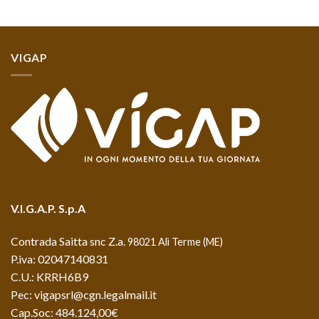
VIGAP
V.I.G.A.P. S.p.A
Contrada Saitta snc Z.a.
98021 Alì Terme (ME)
P.iva: 02047140831
C.U.: KRRH6B9
Pec: vigapsrl@cgn.legalmail.it
Cap.Soc: 484.124,00€