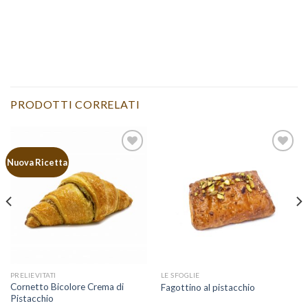
PRODOTTI CORRELATI
Nuova Ricetta
Aggiungi
Aggiungi
alla lista
alla lista
dei
dei
desideri
desideri
PRELIEVITATI
LE SFOGLIE
Cornetto Bicolore Crema di
Fagottino al pistacchio
Pistacchio