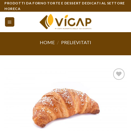
Skip
PRODOTTI DA FORNO TORTE E DESSERT DEDICATI AL SETTORE
HORECA
to
content
HOME
/
PRELIEVITATI
Aggiungi
alla lista
dei
desideri