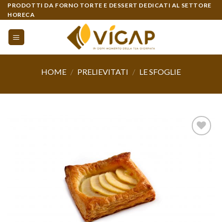
Skip
PRODOTTI DA FORNO TORTE E DESSERT DEDICATI AL SETTORE
HORECA
to
content
HOME
/
PRELIEVITATI
/
LE SFOGLIE
Aggiungi
alla lista
dei
desideri