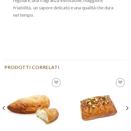
regolare, una fragranza inimitabile, maggiore
friabilità, un sapore delicato e una qualità che dura
nel tempo.
PRODOTTI CORRELATI
Aggiungi
Aggiungi
alla lista
alla lista
dei
dei
desideri
desideri