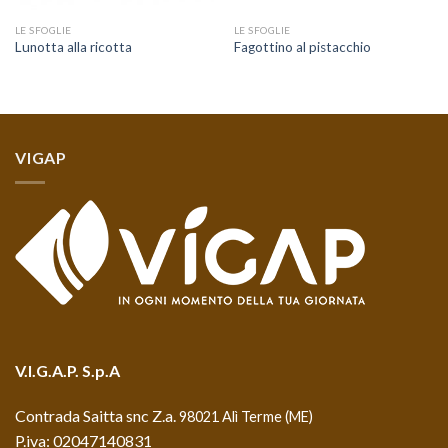
LE SFOGLIE
LE SFOGLIE
Lunotta alla ricotta
Fagottino al pistacchio
VIGAP
V.I.G.A.P. S.p.A
Contrada Saitta snc Z.a.
98021 Alì Terme (ME)
P.iva: 02047140831