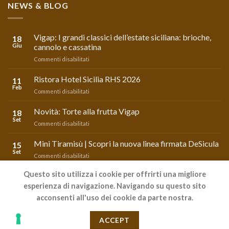
NEWS & BLOG
Vigap: I grandi classici dell’estate siciliana: brioche,
18
Giu
cannolo e cassatina
su
Commenti disabilitati
Vigap:
I
Ristora Hotel Sicilia RHS 2026
11
grandi
Feb
su
Commenti disabilitati
classici
Ristora
dell’estate
Hotel
Novità: Torte alla frutta Vigap
siciliana:
18
Sicilia
Set
brioche,
su
Commenti disabilitati
RHS
cannolo
Novità:
2026
e
Torte
Mini Tiramisù | Scopri la nuova linea firmata DeSicula
15
cassatina
alla
Set
su
Commenti disabilitati
frutta
Mini
Vigap
Tiramisù
Questo sito utilizza i cookie per offrirti una migliore
|
esperienza di navigazione. Navigando su questo sito
Scopri
Powered by LIFE
ADV
acconsenti all'uso dei cookie da parte nostra.
la
AREA PREVENTIVO
nuova
BLOG & NEWS
LAVORA CON NOI
linea
ACCEPT
Copyright 2026 ©
Vigap s.p.a.
firmata