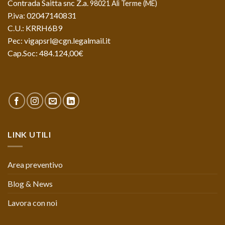
Contrada Saitta snc Z.a.
98021 Alì Terme (ME)
P.iva: 02047140831
C.U.: KRRH6B9
Pec: vigapsrl@cgn.legalmail.it
Cap.Soc: 484.124,00€
LINK UTILI
Area preventivo
Blog & News
Lavora con noi