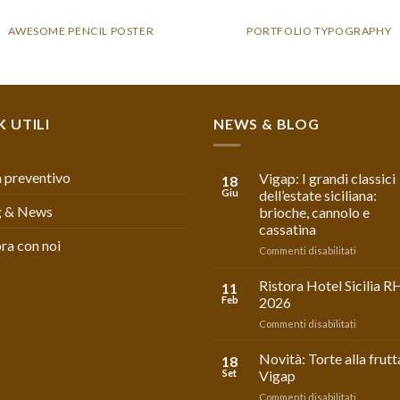
AWESOME PENCIL POSTER
PORTFOLIO TYPOGRAPHY
K UTILI
NEWS & BLOG
 preventivo
Vigap: I grandi classici
18
Giu
dell’estate siciliana:
g & News
brioche, cannolo e
cassatina
ra con noi
su
Commenti disabilitati
Vigap:
I
Ristora Hotel Sicilia R
11
grandi
Feb
2026
classici
su
Commenti disabilitati
dell’estat
Ristora
siciliana:
Hotel
Novità: Torte alla frutt
brioche,
18
Sicilia
cannolo
Set
Vigap
RHS
e
su
Commenti disabilitati
2026