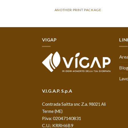
AZINE
ANOTHER PRINT PACKAGE
VIGAP
LIN
Area
Blo
Lavo
V.I.G.A.P. S.p.A
Contrada Saitta snc Z.a.
98021 Alì
Terme (ME)
P.iva: 02047140831
C.U.: KRRH6B9