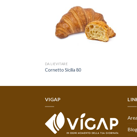
Aggiungi
alla lista
dei
desideri
DA LIEVITARE
Cornetto Sicilia 80
VIGAP
LIN
Area
Blo