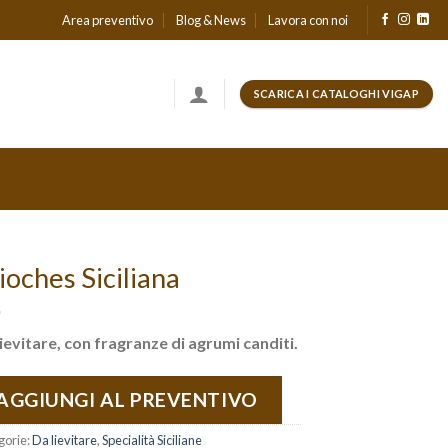
Area preventivo
Blog & News
Lavora con noi
SCARICA I CATALOGHI VIGAP
ioches Siciliana
ievitare, con fragranze di agrumi canditi.
AGGIUNGI AL PREVENTIVO
gorie:
Da lievitare
,
Specialità Siciliane