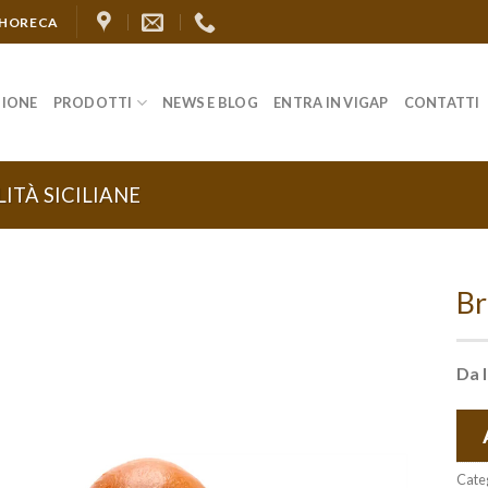
 HORECA
ZIONE
PRODOTTI
NEWS E BLOG
ENTRA IN VIGAP
CONTATTI
LITÀ SICILIANE
Br
Da l
Aggiungi
alla lista
dei
desideri
Cate