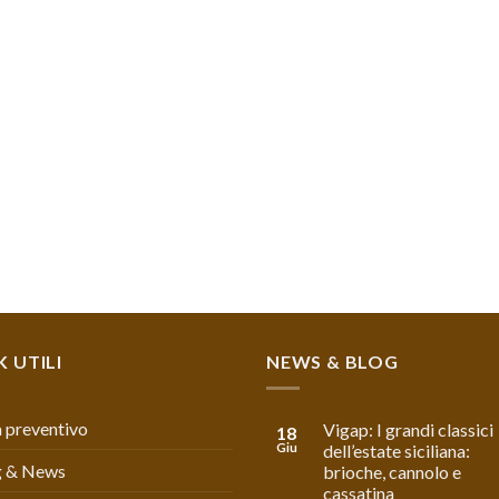
K UTILI
NEWS & BLOG
 preventivo
Vigap: I grandi classici
18
Giu
dell’estate siciliana:
g & News
brioche, cannolo e
cassatina