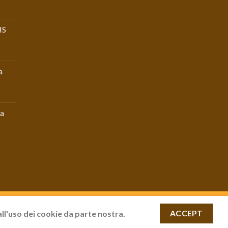
HS
e
a
la
Powered by LIFE
ADV
all'uso dei cookie da parte nostra.
ACCEPT