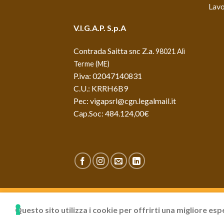
Lavo
V.I.G.A.P. S.p.A
Contrada Saitta snc Z.a.
98021 Alì
Terme (ME)
P.iva: 02047140831
C.U.: KRRH6B9
Pec: vigapsrl@cgn.legalmail.it
Cap.Soc: 484.124,00€
AREA PREVENTIVO
BLOG & NEWS
LAVORA 
Questo sito utilizza i cookie per offrirti una migliore e
Copyright 2026 ©
Vigap s.p.a.