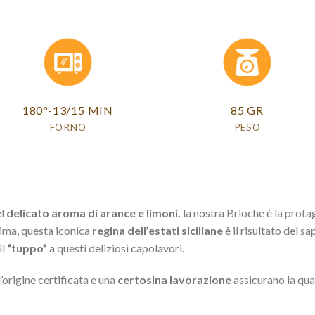
180°-13/15 MIN
85 GR
FORNO
PESO
el
delicato aroma di arance
e limoni.
la nostra Brioche è la protag
sima, questa iconica
regina dell’estati siciliane
è il risultato del s
il
“tuppo”
a questi deliziosi capolavori.
’origine certificata e una
certosina lavorazione
assicurano la qual