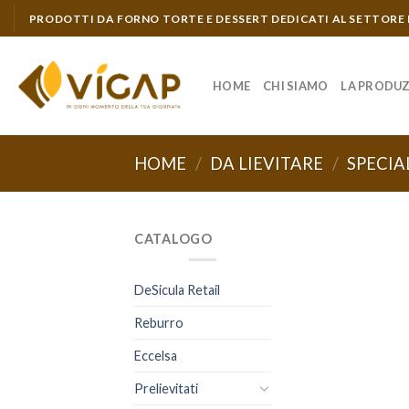
Skip
PRODOTTI DA FORNO TORTE E DESSERT DEDICATI AL SETTORE
to
content
HOME
CHI SIAMO
LA PRODU
HOME
/
DA LIEVITARE
/
SPECIA
CATALOGO
DeSicula Retail
Reburro
Eccelsa
Prelievitati