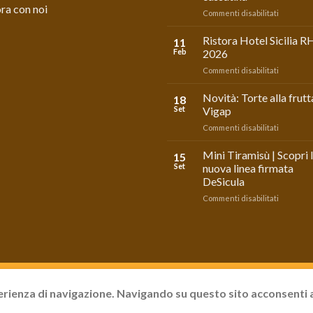
ra con noi
su
Commenti disabilitati
Vigap:
I
Ristora Hotel Sicilia R
11
grandi
Feb
2026
classici
su
Commenti disabilitati
dell’estat
Ristora
siciliana:
Hotel
Novità: Torte alla frutt
brioche,
18
Sicilia
cannolo
Set
Vigap
RHS
e
su
Commenti disabilitati
2026
cassatina
Novità:
Torte
Mini Tiramisù | Scopri 
15
alla
Set
nuova linea firmata
frutta
DeSicula
Vigap
su
Commenti disabilitati
Mini
Tiramisù
|
Scopri
la
nuova
CON NOI
linea
sperienza di navigazione. Navigando su questo sito acconsenti 
firmata
DeSicula