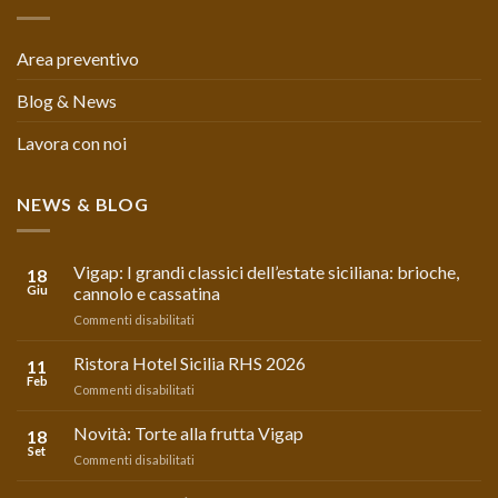
Area preventivo
Blog & News
Lavora con noi
NEWS & BLOG
Vigap: I grandi classici dell’estate siciliana: brioche,
18
Giu
cannolo e cassatina
su
Commenti disabilitati
Vigap:
I
Ristora Hotel Sicilia RHS 2026
11
grandi
Feb
su
Commenti disabilitati
classici
Ristora
dell’estate
Hotel
Novità: Torte alla frutta Vigap
siciliana:
18
Sicilia
Set
brioche,
su
Commenti disabilitati
RHS
cannolo
Novità:
2026
e
Torte