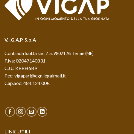
V.I.G.A.P. S.p.A
Contrada Saitta snc Z.a.
98021 Alì Terme (ME)
P.iva: 02047140831
C.U.: KRRH6B9
Pec: vigapsrl@cgn.legalmail.it
Cap.Soc: 484.124,00€
LINK UTILI