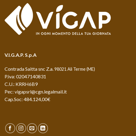
V.I.G.A.P. S.p.A
Contrada Saitta snc Z.a.
98021 Alì Terme (ME)
P.iva: 02047140831
C.U.: KRRH6B9
Pec: vigapsrl@cgn.legalmail.it
Cap.Soc: 484.124,00€