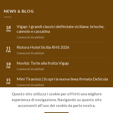
NEWS & BLOG
Vigap: I grandi classici dell’estate siciliana: brioche,
18
Giu
cannolo e cassatina
su
Commenti disabilitati
Vigap:
I
Ristora Hotel Sicilia RHS 2026
11
grandi
Feb
su
Commenti disabilitati
classici
Ristora
dell’estate
Hotel
Novità: Torte alla frutta Vigap
siciliana:
18
Sicilia
Set
brioche,
su
Commenti disabilitati
RHS
cannolo
Novità:
2026
e
Torte
Mini Tiramisù | Scopri la nuova linea firmata DeSicula
15
cassatina
alla
Set
su
Commenti disabilitati
frutta
Mini
Vigap
Tiramisù
Questo sito utilizza i cookie per offrirti una migliore
|
esperienza di navigazione. Navigando su questo sito
Scopri
Powered by LIFE
ADV
acconsenti all'uso dei cookie da parte nostra.
la
AREA PREVENTIVO
nuova
BLOG & NEWS
LAVORA CON NOI