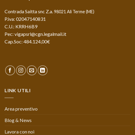
Contrada Saitta snc Z.a.
98021 Alì Terme (ME)
P.iva: 02047140831
C.U.: KRRH6B9
Pec: vigapsrl@cgn.legalmail.it
Cap.Soc: 484.124,00€
LINK UTILI
Area preventivo
Blog & News
Lavora con noi