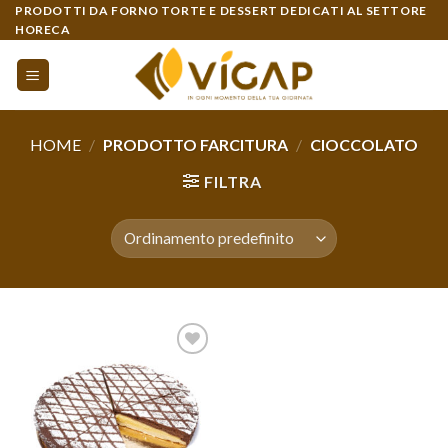
Skip
PRODOTTI DA FORNO TORTE E DESSERT DEDICATI AL SETTORE
HORECA
to
content
HOME
/
PRODOTTO FARCITURA
/
CIOCCOLATO
FILTRA
Aggiungi
alla lista
dei
desideri