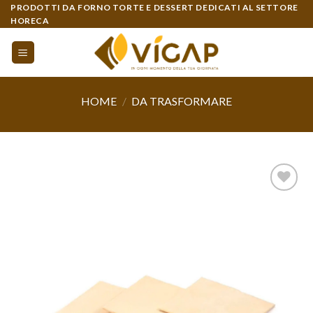
Skip
PRODOTTI DA FORNO TORTE E DESSERT DEDICATI AL SETTORE
HORECA
to
content
HOME
/
DA TRASFORMARE
Aggiungi
alla lista
dei
desideri