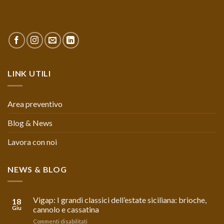
LINK UTILI
Area preventivo
Blog & News
Lavora con noi
NEWS & BLOG
Vigap: I grandi classici dell’estate siciliana: brioche,
18
Giu
cannolo e cassatina
su
Commenti disabilitati