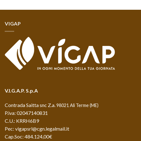
VIGAP
V.I.G.A.P. S.p.A
Contrada Saitta snc Z.a.
98021 Alì Terme (ME)
P.iva: 02047140831
C.U.: KRRH6B9
Pec: vigapsrl@cgn.legalmail.it
Cap.Soc: 484.124,00€