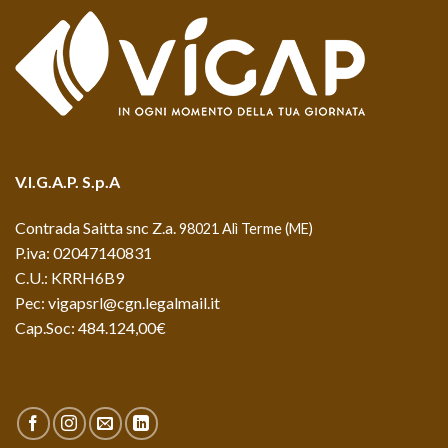
V.I.G.A.P. S.p.A
Contrada Saitta snc Z.a.
98021 Alì Terme (ME)
P.iva: 02047140831
C.U.: KRRH6B9
Pec: vigapsrl@cgn.legalmail.it
Cap.Soc: 484.124,00€