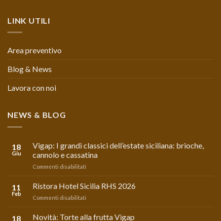
LINK UTILI
Area preventivo
Blog & News
Lavora con noi
NEWS & BLOG
Vigap: I grandi classici dell’estate siciliana: brioche,
18
Giu
cannolo e cassatina
su
Commenti disabilitati
Vigap:
I
Ristora Hotel Sicilia RHS 2026
11
grandi
Feb
su
Commenti disabilitati
classici
Ristora
dell’estate
Hotel
Novità: Torte alla frutta Vigap
siciliana:
18